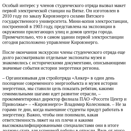
Особый интерес у членов студенческого отряда вызвал макет
первой электрической станции на Вятке. Он изготовлен в
2010 году по заказу Кировэнерго силами Вятского
государственного университета. Мини-копия электростанции,
построенной в 1903 году, представлена на экспозиции в
окружении прилегающих улиц и домов центра города.
Примечательно, что в самом здании первой электростанции
сегодня расположено управление Кировэнерго.
После окончания экскурсии члены студенческого отряда еще
долго рассматривали отдельные экспонаты музея и
знакомились с историческими документами, описывающими
значимые события истории энергетики региона.
– Организовывая для стройотряда «Анкер» в один день
посещение современного энергообъекта и музея истории
энергетики, мы ставили цель показать ребятам, какими
семимильными шагами идет развитие отрасли, –
прокомментировал директор филиала ПАО «Россети Центр и
Приволжье» – «Кировэнерго» Владимир Колесников. – Не за
горами те дни, когда нынешние студенты придут работать в
энергетику. Важно, чтобы они понимали, какая
ответственность ляжет на их плечи и какими
высококвалифицированными специалистами они в итоге
должны стать для успешной работы в отрасли. Ведь от этого,