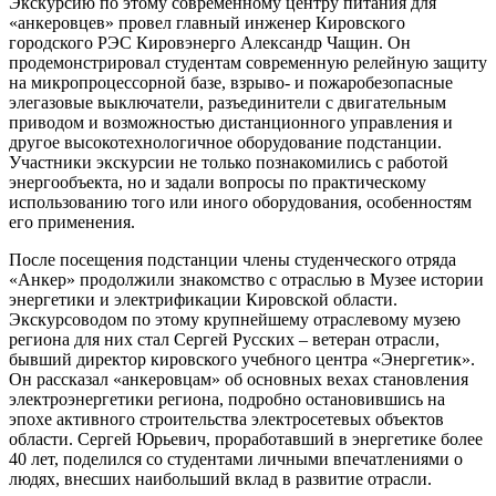
Экскурсию по этому современному центру питания для
«анкеровцев» провел главный инженер Кировского
городского РЭС Кировэнерго Александр Чащин. Он
продемонстрировал студентам современную релейную защиту
на микропроцессорной базе, взрыво- и пожаробезопасные
элегазовые выключатели, разъединители с двигательным
приводом и возможностью дистанционного управления и
другое высокотехнологичное оборудование подстанции.
Участники экскурсии не только познакомились с работой
энергообъекта, но и задали вопросы по практическому
использованию того или иного оборудования, особенностям
его применения.
После посещения подстанции члены студенческого отряда
«Анкер» продолжили знакомство с отраслью в Музее истории
энергетики и электрификации Кировской области.
Экскурсоводом по этому крупнейшему отраслевому музею
региона для них стал Сергей Русских – ветеран отрасли,
бывший директор кировского учебного центра «Энергетик».
Он рассказал «анкеровцам» об основных вехах становления
электроэнергетики региона, подробно остановившись на
эпохе активного строительства электросетевых объектов
области. Сергей Юрьевич, проработавший в энергетике более
40 лет, поделился со студентами личными впечатлениями о
людях, внесших наибольший вклад в развитие отрасли.