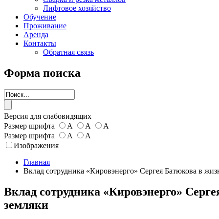
Лифтовое хозяйство
Обучение
Проживание
Аренда
Контакты
Обратная связь
Форма поиска
Версия для слабовидящих
Размер шрифта
А
А
А
Размер шрифта
А
А
Изображения
Главная
Вклад сотрудника «Кировэнерго» Сергея Батюкова в жиз
Вклад сотрудника «Кировэнерго» Серге
земляки