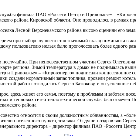
й службы филиала ПАО «Россети Центр и Приволжье» – «Кировэ
кого района Кировской области. Оно проводилось в рамках пра
ерием при выборе лучшего стал значимый вклад номинанта в жи
ждому пользователю нельзя было проголосовать более одного раз
неслучайно. При непосредственном участии Сергея Олеговича 
карте региона. Зимой температура в домах не поднималась выше 
тр и Приволжье» – «Кировэнерго» подписали концессионное сог
етики создали нормативный запас топлива, провели ремонт коте
ии этой работы отводилась Сергею Батюкову, и он успешно с не
рос, здесь живет его семья, поэтому к проблемам и заботам пос
льных и тепловых сетей теплотехнической службы был отмечен 
екамского района.
осовестно относятся к своим должностным обязанностям, а «боле
ители населенного пункта, земляки. От души поздравляю Сергея
генерального директора – директор филиала ПАО «Россети Цент