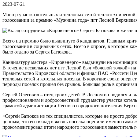
2023-07-21
Мастер участка котельных и тепловых сетей теплотехническо
голосовании за премию «Мужчина года» пгт Лесной Верхнекамс
Всего на премию было выдвинуто 8 кандидатов. Главным крит
голосования в социальных сетях. Всего в опросе, в котором ка
было отдано за Сергея Батюкова.
Кандидатуру мастера «Кировэнерго» выдвинули на номинацию 
В течение нескольких лет пгт Лесной был «болевой точкой» на 
Правительство Кировской области и филиал ПАО «Россети Цен
тепловых сетей и котельных поселка. В короткие сроки энерг
периоды поселок прошел без срывов. Большая роль в организац
Сергей Олегович – отец троих детей. В Лесном он родился и вы
профессионализм и добросовестный труд мастер участка коте
грамотой администрации Лесного городского поселения Верхн
«Сергей Батюков из тех специалистов, которые не просто добр
ценным, что его вклад в жизнь поселка оценили именно сами ж
прокомментировал итоги народного голосования заместитель 