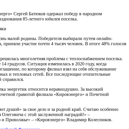
нерго» Сергей Батюков одержал победу в народном
зднования 85-летнего юбилея поселка.
знь малой родины. Победителя выбирали путем онлайн-
а, приняли участие почти 4 тысяч человек. В итоге 48% голосов
решилась многолетняя проблема с теплоснабжением поселка.
14 градусов. Ситуация изменилась в 2020 году, когда
лашение, по которому филиал взял на себя обслуживание
льных и тепловых сетей. Все последующие отопительные
й справился.
елка энергетик относится неравнодушно. За высокий
Почетной грамотой филиала «Кировэнерго» и Почетной
ют душой» за свое дело и за родной край. Считаю особенно
 Олеговича с этой заслуженной наградой!» –
р и Приволжье» – «Кировэнерго» Владимир Колесников.